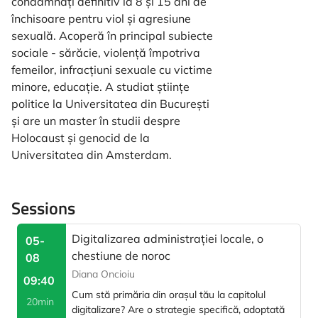
condamnați definitiv la 8 și 15 ani de
închisoare pentru viol și agresiune
sexuală. Acoperă în principal subiecte
sociale - sărăcie, violență împotriva
femeilor, infracțiuni sexuale cu victime
minore, educație. A studiat științe
politice la Universitatea din București
și are un master în studii despre
Holocaust și genocid de la
Universitatea din Amsterdam.
Sessions
Digitalizarea administrației locale, o
05-
chestiune de noroc
08
Diana Oncioiu
09:40
Cum stă primăria din orașul tău la capitolul
20min
digitalizare? Are o strategie specifică, adoptată