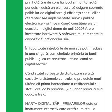
prin hotărâre de consiliu local și monitorizată
periodic - adică un plan care să asigure coerența
politicilor de digitalizare și eficiența cheltuielilor
aferente? Are implementate servicii publice
electronice - și în ce măsură constituie ele un
ecosistem digital demn de anii 2020? Are o
înzestrare hardware & software mulțumitoare la
dispoziția funcționarilor săi?
În fapt, toate întrebările de mai sus pot fi reduse
la una singură: cum cheltuie primăria ta banii
publici - și cu ce rezultate - atunci când se
digitalizează?
Când statul vorbește de digitalizare se uită
exclusiv la sistemele centrale, la proiectele mari
uitând că prima interacțiune a cetățeanului cu
statul are loc la primărie. Și nu doar prima, ci și a
doua, a treia.
HARTA DIGITALIZĂRII PRIMĂRIILOR este un
instrument interactiv care arată cum stau la