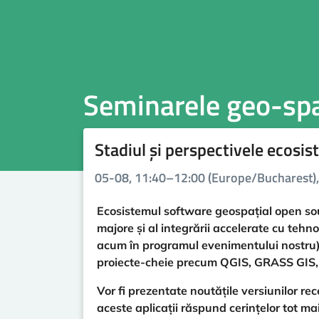
Seminarele geo-spat
Stadiul și perspectivele ecosi
05-08, 11:40–12:00 (Europe/Bucharest), 
Ecosistemul software geospațial open sour
majore și al integrării accelerate cu teh
acum în programul evenimentului nostru) 
proiecte-cheie precum QGIS, GRASS GIS,
Vor fi prezentate noutățile versiunilor rec
aceste aplicații răspund cerințelor tot ma