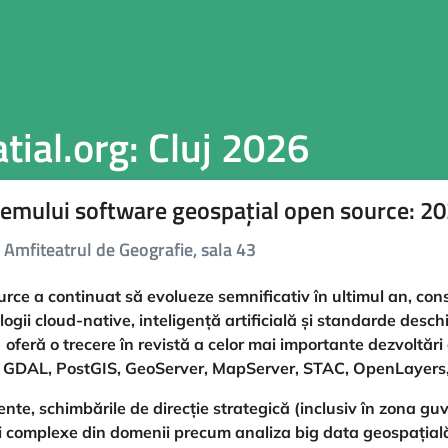
ial.org: Cluj 2026
stemului software geospațial open source: 2
Amfiteatrul de Geografie, sala 43
ce a continuat să evolueze semnificativ în ultimul an, conso
nologii cloud-native, inteligență artificială și standarde d
oferă o trecere în revistă a celor mai importante dezvoltă
 GDAL, PostGIS, GeoServer, MapServer, STAC, OpenLayers,
ente, schimbările de direcție strategică (inclusiv în zona gu
i complexe din domenii precum analiza big data geospațială, 