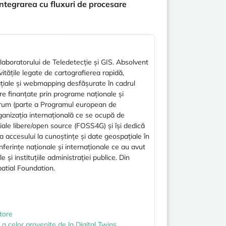
integrarea cu fluxuri de procesare
 laboratorului de Teledetecție și GIS. Absolvent
vitățile legate de cartografierea rapidă,
pațiale și webmapping desfășurate în cadrul
e finanțate prin programe naționale și
orum (parte a Programul european de
anizația internațională ce se ocupă de
ale libere/open source (FOSS4G) și își dedică
rea accesului la cunoștințe și date geospațiale în
onferințe naționale și internaționale ce au avut
și instituțiile administrației publice. Din
atial Foundation.
tore
 celor provenite de la Digital Twins