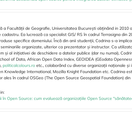
tă a Facultății de Geografie, Universitatea București obținând in 2010
cadastru. Ea lucrează ca specialist GIS/ RS în cadrul Terrasigna din 20
produse specifice domeniului. Încă din anii studenții, Codrina s-a implic
 seminariile organizate, ulterior ca prezentator și instructor. Ca utilizat
 și al inițiativei de deschidere a datelor publice (dar nu numai), Codr
School of Data, African Open Data Index, GEOIDEA (GEodata Openness
),
politicalcolours.ro
etc., colaborând cu diverse organizații naționale și
 Knowledge International, Mozilla Knight Foundation etc. Codrina est
or ales în cadrul OSGeo (The Open Source Geospatial Foundation) din
in:
rii în Open Source: cum evaluează organizațiile Open Source "sănătate