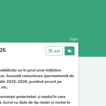
login
026
.ical
lidându-se în jurul unor inițiative
eschise. Această comunicare (permamentă de
ri din 2025–2026, punând accent pe
 etc.
vernanței proiectelor) și modul în care
lucrul cu date de tip raster și vector în