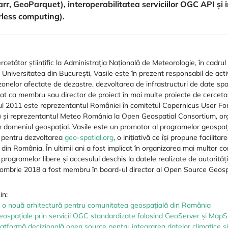
r, GeoParquet), interoperabilitatea serviciilor OGC API și 
rless computing).
cetător științific la Administrația Națională de Meteorologie, în cadrul
- Universitatea din București, Vasile este în prezent responsabil de acti
a zonelor afectate de dezastre, dezvoltarea de infrastructuri de date s
t ca membru sau director de proiect în mai multe proiecte de cercetar
l 2011 este reprezentantul României în comitetul Copernicus User F
) și reprezentantul Meteo România la Open Geospatial Consortium, org
 domeniul geospațial. Vasile este un promotor al programelor geospați
r pentru dezvoltarea
geo-spatial.org
, o inițiativă ce își propune facilita
l din România. În ultimii ani a fost implicat în organizarea mai multor c
ogramelor libere și accesului deschis la datele realizate de autoritățile 
tombrie 2018 a fost membru în board-ul director al Open Source Geosp
in:
 – o nouă arhitectură pentru comunitatea geospațială din România
eospațiale prin servicii OGC standardizate folosind GeoServer și MapS
formă decizională open source pentru integrarea datelor climatice și a