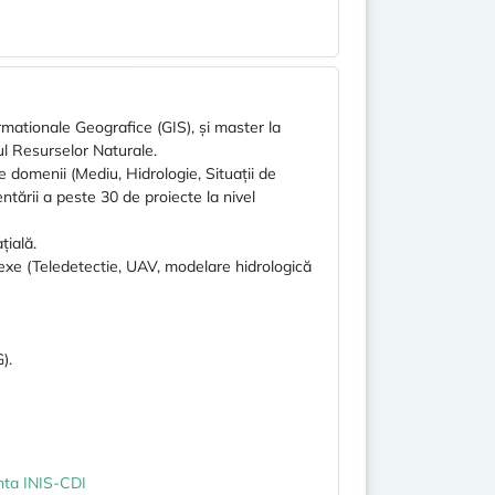
rmationale Geografice (GIS), și master la
ul Resurselor Naturale.
domenii (Mediu, Hidrologie, Situații de
ntării a peste 30 de proiecte la nivel
țială.
nexe (Teledetectie, UAV, modelare hidrologică
).
enta INIS-CDI