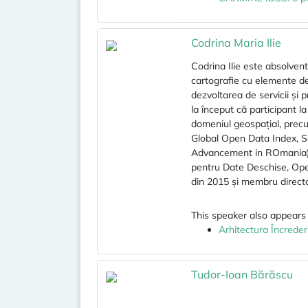
Codrina Maria Ilie
Codrina Ilie este absolven
cartografie cu elemente de 
dezvoltarea de servicii și 
la început că participant la
domeniul geospațial, precum
Global Open Data Index, 
Advancement in ROmania
pentru Date Deschise, Open
din 2015 și membru direct
This speaker also appears 
Arhitectura Încrede
Tudor-Ioan Bărăscu