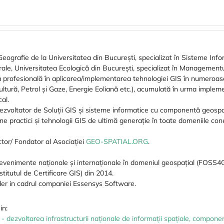
Geografie de la Universitatea din București, specializat în Sisteme Info
rale, Universitatea Ecologică din București, specializat în Management
 profesională în aplicarea/implementarea tehnologiei GIS în numeroase 
cultură, Petrol și Gaze, Energie Eoliană etc.), acumulată în urma impleme
cal.
 dezvoltator de Soluții GIS și sisteme informatice cu componentă geospa
ne practici și tehnologii GIS de ultimă generație în toate domeniile co
ctor/ Fondator al Asociației
GEO-SPATIAL.ORG
.
venimente naționale și internaționale în domeniul geospațial (FOSS4G
stitutul de Certificare GIS) din 2014.
er in cadrul companiei Essensys Software.
in:
- dezvoltarea infrastructurii naționale de informații spațiale, compon