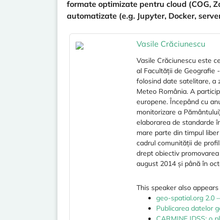
formate optimizate pentru cloud (COG, Zar
automatizate (e.g. Jupyter, Docker, serve
Vasile Crăciunescu
Vasile Crăciunescu este cer
al Facultății de Geografie 
folosind date satelitare, 
Meteo România. A participa
europene. Începând cu anu
monitorizare a Pământului
elaborarea de standarde în
mare parte din timpul libe
cadrul comunității de profi
drept obiectiv promovarea pr
august 2014 și până în oc
This speaker also appears 
geo-spatial.org 2.0
Publicarea datelor g
CARMINE IDSS: o plat